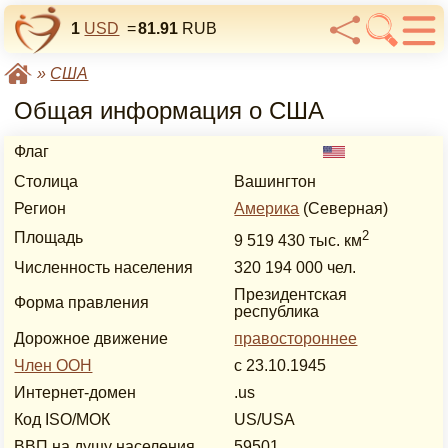
1
USD
=
81.91
RUB
»
США
Общая информация о США
Флаг
Столица
Вашингтон
Регион
Америка
(Северная)
2
Площадь
9 519 430 тыс. км
Численность населения
320 194 000 чел.
Президентская
Форма правления
республика
Дорожное движение
правостороннее
Член ООН
с 23.10.1945
Интернет-домен
.us
Код ISO/МОК
US/USA
ВВП на душу населения
59501