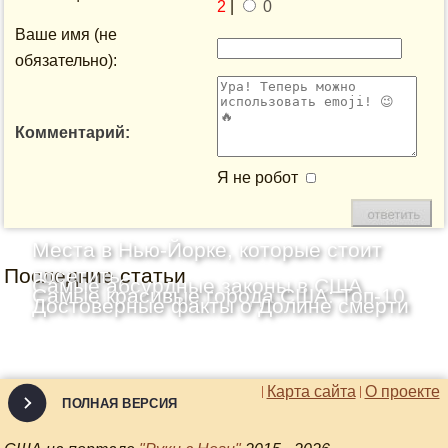
2
|
0
Ваше имя (не
обязательно):
Комментарий:
Я не робот
Места в Нью-Йорке, которые стоит
Последние статьи
посетить
Самые абсурдные законы в США
Самые красивые города США: Топ-10
Достоверные факты о Долине смерти
Карта сайта
О проекте
ПОЛНАЯ ВЕРСИЯ