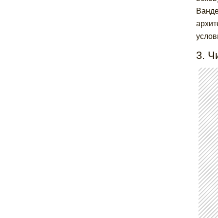
Ванде
архит
услов
3. Ч