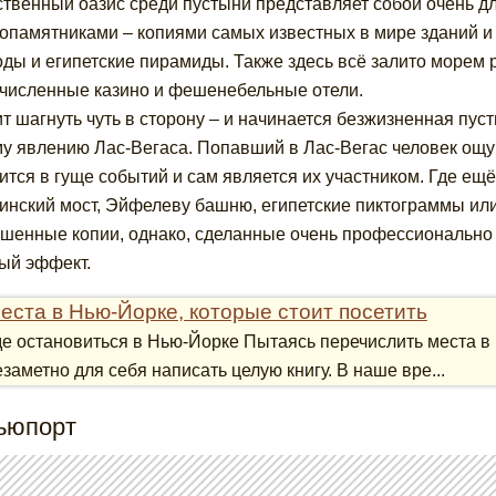
ственный оазис среди пустыни представляет собой очень 
опамятниками – копиями самых известных в мире зданий и 
ды и египетские пирамиды. Также здесь всё залито морем 
численные казино и фешенебельные отели.
ит шагнуть чуть в сторону – и начинается безжизненная пус
у явлению Лас-Вегаса. Попавший в Лас-Вегас человек ощущ
ится в гуще событий и сам является их участником. Где ещ
инский мост, Эйфелеву башню, египетские пиктограммы или
шенные копии, однако, сделанные очень профессионально 
ый эффект.
еста в Нью-Йорке, которые стоит посетить
де остановиться в Нью-Йорке Пытаясь перечислить места в 
езаметно для себя написать целую книгу. В наше вре...
Ньюпорт