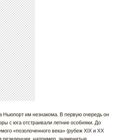
да Ньюпорт им незнакома. В первую очередь он
оры с юга отстраивали летние особняки. До
емого «позолоченного века» (рубеж XIX и XX
и резиденции, например, знаменитые