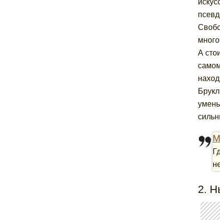
искус
псевд
Свобо
много
А сто
самом
наход
Брукл
умень
сильн
М
Г
н
2. 