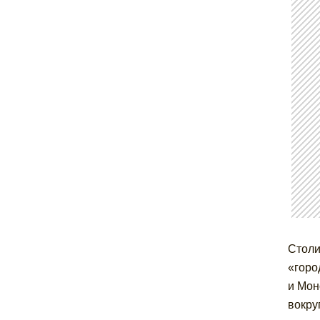
Столи
«горо
и Мон
вокру