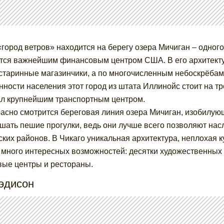
«город ветров» находится на берегу озера Мичиган – одног
тся важнейшим финансовым центром США. В его архитекту
 старинные магазинчики, а по многочисленным небоскрёбам
нности населения этот город из штата Иллинойс стоит на тр
ал крупнейшим транспортным центром.
асно смотрится береговая линия озера Мичиган, изобилую
шать пешие прогулки, ведь они лучше всего позволяют нас
ских районов. В Чикаго уникальная архитектура, неплохая к
 много интересных возможностей: десятки художественных 
вые центры и рестораны.
Мэдисон