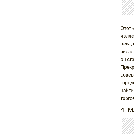
Этот 
являе
века,
числе
он ст
Прекр
совер
город
найти
торго
4. 