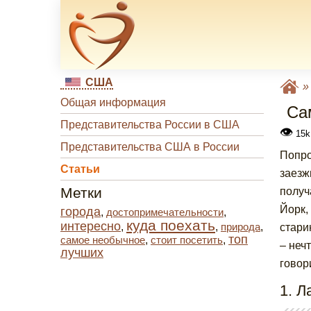
США
Общая информация
Са
Представительства России в США
👁
15k
Представительства США в России
Попро
Статьи
заезж
Метки
получ
Йорк,
города
,
достопримечательности
,
куда поехать
интересно
,
,
природа
,
стари
топ
самое необычное
,
стоит посетить
,
– неч
лучших
говори
1. Л