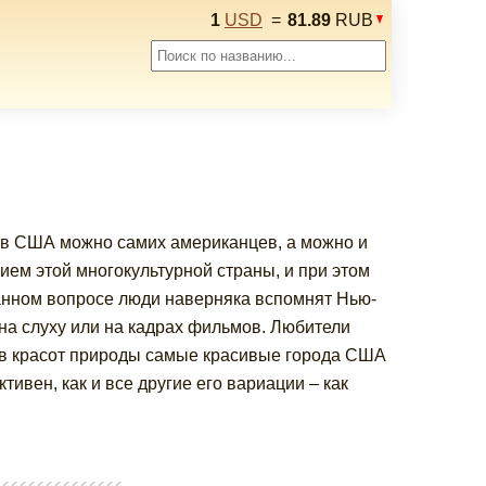
1
USD
=
81.89
RUB
ов США можно самих американцев, а можно и
ием этой многокультурной страны, и при этом
анном вопросе люди наверняка вспомнят Нью-
 на слуху или на кадрах фильмов. Любители
ков красот природы самые красивые города США
ивен, как и все другие его вариации – как