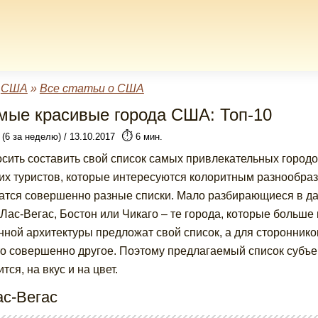
»
США
»
Все статьи о США
мые красивые города США: Топ-10
⏱️
 (6 за неделю) / 13.10.2017
6 мин.
сить составить свой список самых привлекательных город
их туристов, которые интересуются колоритным разнообраз
атся совершенно разные списки. Мало разбирающиеся в д
 Лас-Вегас, Бостон или Чикаго – те города, которые больше
нной архитектуры предложат свой список, а для сторонни
то совершенно другое. Поэтому предлагаемый список субъект
тся, на вкус и на цвет.
ас-Вегас