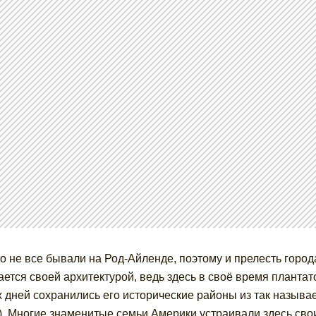
о не все бывали на Род-Айленде, поэтому и прелесть горо
ается своей архитектурой, ведь здесь в своё время плантат
 дней сохранились его исторические районы из так называ
). Многие знаменитые семьи Америки устраивали здесь сво