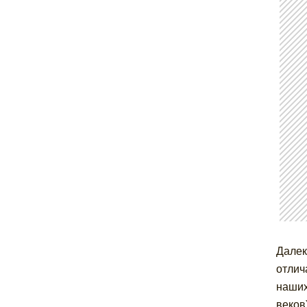
Далек
отлич
наших
веков