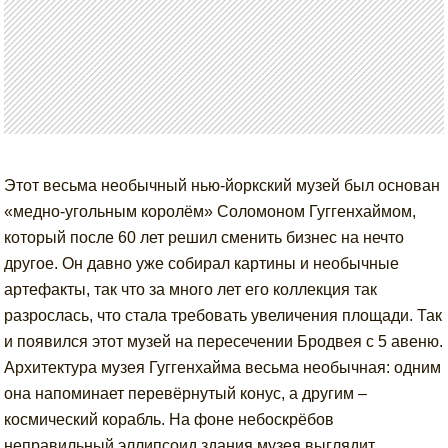
Этот весьма необычный нью-йоркский музей был основан
«медно-угольным королём» Соломоном Гуггенхаймом,
который после 60 лет решил сменить бизнес на нечто
другое. Он давно уже собирал картины и необычные
артефакты, так что за много лет его коллекция так
разрослась, что стала требовать увеличения площади. Так
и появился этот музей на пересечении Бродвея с 5 авеню.
Архитектура музея Гуггенхайма весьма необычная: одним
она напоминает перевёрнутый конус, а другим –
космический корабль. На фоне небоскрёбов
неправильный эллипсоид здания музея выглядит