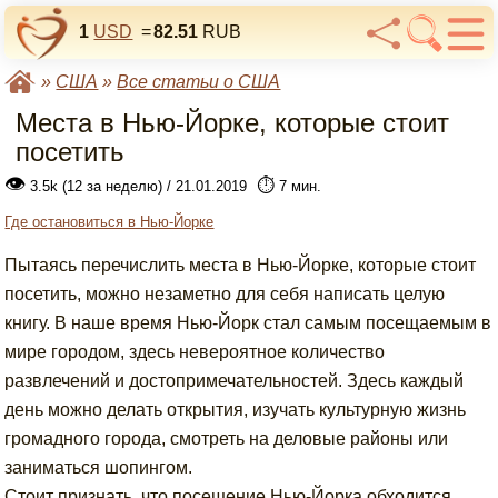
1
USD
=
82.51
RUB
»
США
»
Все статьи о США
Места в Нью-Йорке, которые стоит
посетить
👁
⏱️
3.5k (12 за неделю) / 21.01.2019
7 мин.
Где остановиться в Нью-Йорке
Пытаясь перечислить места в Нью-Йорке, которые стоит
посетить, можно незаметно для себя написать целую
книгу. В наше время Нью-Йорк стал самым посещаемым в
мире городом, здесь невероятное количество
развлечений и достопримечательностей. Здесь каждый
день можно делать открытия, изучать культурную жизнь
громадного города, смотреть на деловые районы или
заниматься шопингом.
Стоит признать, что посещение Нью-Йорка обходится